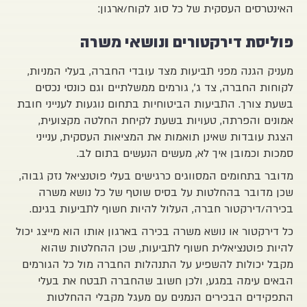
האינטרסים העסקית של כל סוג לקוח/ארגון:
פוליסת דירקטורים ונושאי משרה
מעניק הגנה מפני תביעות מצד עובדי החברה, בעלי המניות,
לקוחות החברה, צד ג', גורמים ממשלתיים וגם כונסי נכסים
בשעת צורך. התביעות הביטוחיות בתחום נוגעות לענייני חובת
אמונים והפרתה, טעויות בשעת לקיחת החלטה מקצועית,
הצגת עובדות שאינן תואמות את המציאות העסקית, ענייני
סמכות וכמובן איך לא, מעשים הנעשים בתום לב.
מדובר בתחומים המסווגים כרגישים בעלי פוטנציאל נזק גבוה,
שכן מדובר בהחלטות על בסיס שוטף של כל נושא משרה
בכירה/דירקטור חברה, העלול להיות חשוף לתביעות בגינם.
כל דירקטור או נושא משרה בכירה בארגון אותו הוא מייצג יכול
להיות פוטנציאלית חשוף לתביעות, שכן ההחלטות שהוא
מקבל יכולות להשפיע על התנהלות החברה מול כל הגורמים
הבאים עימה במגע, ולכן חשוב שהחברה תבטח את בעלי
התפקידים הבכירים הנמנים עם מעגל מקבלי ההחלטות