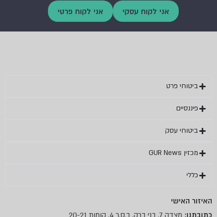
אני לקוח עסקי
אני לקוח פרטי
ביטוחי פרט
פיננסיים
ביטוחי עסק
מכזין GUR News
כללי
האיזור האישי
מצדה 7, בני ברק, ב.ס.ר 4, קומות 20-21
כתובתנו: