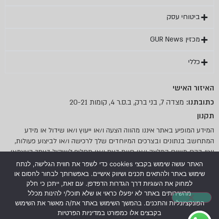
ביטוחי עסק
מכזין GUR News
כללי
האיזור האישי
מצדה 7, בני ברק, ב.ס.ר 4, קומות 20-21
כתובתנו:
תקנון
המידע המופיע באתר איננו מהווה הצעה ו/או ייעוץ ו/או שידול או מידע
המתחשב בנתונים ובצרכים המיוחדים שלך לרכישה ו/או לביצוע פעולות,
ואין בהם משום המלצה ו/או חוות דעת ו/או תחליף לשיקול דעתך העצמאי.
החברה אינה אחראית לנזק ו/או הפסד כלשהו שייגרמו כתוצאה מהסתמכות
האתר עושה שימוש בקבצי cookies כדי לשפר את חווית הגלישה, לנתח
על המידע המוצג באתר זה.
שימוש באתר ולהתאים תכנים ושיווק אישיים. באפשרותך לבחור לחסום או
למחוק את העוגיות דרך הגדרות הדפדפן. עם זאת, ייתכן כי חלק
מהשירותים באתר לא יפעלו כראוי או שלא תוכל/י להינות מכלל
הפונקציונליות והתכנים. בהמשך השימוש באתר את/ה מאשר את השימוש
בקבצים אלו כמפורט במדיניות הפרטיות