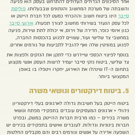
אחד הסיכונים הגדולים העלולים להתרחש בעסק הוא פגיעה
והשבתה של מערכת המחשוב והנתונים שבבעלותו.
פוליסת
סייבר
הינו ביטוח חשוב וההכרחי כמעט לכל חברת הייטק או
לכל עסק הנעזר בשירותי מחשוב לצורך תפעולו.
אירועי סייבר
כגון איומי כופר, חדירה של וירוס, אי יכולת לתת שירות, פגיעה
במחשבי צד שלישי ועוד, עשויים לפגוע בהכנסות החברה,
לפגוע במוניטין שלה ואף להוביל לתביעות של גורמים אחרים.
בנוסף לפיצוי הכספי שיידרש כדי לתקן את הנזקים ולפצות את
צד שלישי, ביטוח נזקי סייבר יעמיד לרשות העסק אנשי מקצוע
בתחום ה-IT שינהלו את האירוע, יחקרו ויטפלו בו באופן
המקצועי ביותר.
5. ביטוח דירקטורים ונושאי משרה
ביטוח הייטק בעל חשיבות גדולה לארגונים בעלי דירקטוריון
ניהולי + ארגונים המעסיקים עובדים בתפקידי מפתח ונושאי
משרה בכירים – כמו מרבית חברות ההייטק במשק, ובפרט
חברות בינוניות וגדולות. לעובדים ואישים בתפקידים בכירים יש
השפעה אדירה על אנשים וגורמים רבים והם מקבלים החלטות