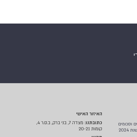
י
האיזור האישי
מצדה 7, בני ברק, ב.ס.ר 4,
כתובתנו:
ים וסכומים
קומות 20-21
 2024