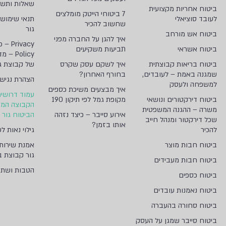
שאלות ותשו
ביטוח אחריות מקצועית
7 ביטוחי הייטק מומלצים
לעובד סוציאלי
תנאי שימוש
שחשוב להכיר
גור
ביטוח אש מורחב
איך להגן על החברה מפני
 – Privacy
ביטוח אשראי
תביעות משקיעים
Policy 
ביטוח בריאות קבוצתית
איך לשקם עסק שקרס
של קבוצת ג
שמגנה באמת – לעובדים,
בחורף האחרון?
הצהרת נגיש
למשפחה ולעסק
איך מבצעים משיכת כספים
עמוד דרושי
ביטוח דירקטורים ונושאי
מקופת גמל לפי תיקון 190
הקבוצה המנ
משרה – ההגנה המשפטית
אירוע סייבר – כיצד נזהה
הביטוח גור 
שכל דירקטור ומנהל חייב
אותו בזמן?
להכיר
גילוי נאות לש
ביטוח חבות מוצר
אמנת שירות
גור קבוצת ב
ביטוח חבות מעבידים
הטבות ושת"
ביטוח כספים
ביטוח נאמנות עובדים
ביטוח סחורה בהעברה
ביטוח סייבר שמגן על העסק