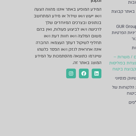
תקנון
בות
המידע המופיע באתר איננו מהווה הצעה
 באתר קבוצת
ו/או ייעוץ ו/או שידול או מידע המתחשב
בנתונים ובצרכים המיוחדים שלך
GUR Group
לרכישה ו/או לביצוע פעולות, ואין בהם
– מדיניות הפרטיות
משום המלצה ו/או חוות דעת ו/או
ור
תחליף לשיקול דעתך העצמאי. החברה
ות
אינה אחראית לנזק ו/או הפסד כלשהו
שייגרמו כתוצאה מהסתמכות על המידע
ם / משרות –
המוצג באתר זה.
צחת בפוליסות
קבוצת ביטוח
יווק פנסיוני
 הלקוחות של
יטוח
פים