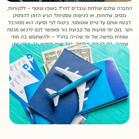
לכם שולחת עובדים לחו”ל באופן שוטף – ללקוחות,
, שלוחות, או פגישות עסקיות? הגיע הזמן להפסיק
תם על טייס אוטומטי. ביטוח לפי נסיעה הוא מסורבל
ק ימי נסיעות של קבוצת גור מאפשר לכם לרכוש מכסה
 גמישה של ימי שהייה בחו”ל – ולהשתמש בה מתי
 בלי להפיק פוליסה בכל פעם מחדש. זה חוסך זמן,
 והתעסקות ומשאיר את השליטה בידיים שלכם.
למה
לטוס
עם
בנק
ימים?
1.
חיסכון