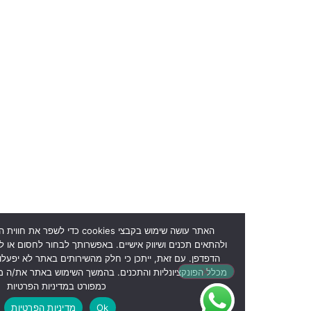
האתר עושה שימוש בקבצי cookies כדי לשפר את חווית הגלישה, לנ
ולהתאים תכנים ושיווק אישיים. באפשרותך לבחור לחסום או למחוק את העוגיות
הדפדפן. עם זאת, ייתכן כי חלק מהשירותים באתר לא יפעלו כראוי או שלא תוכל
מכלל הפונקציונליות והתכנים. בהמשך השימוש באתר את/ה מאשר את השימוש 
כמפורט במדיניות הפרטיות
Ok
מדיניות הפרטיות