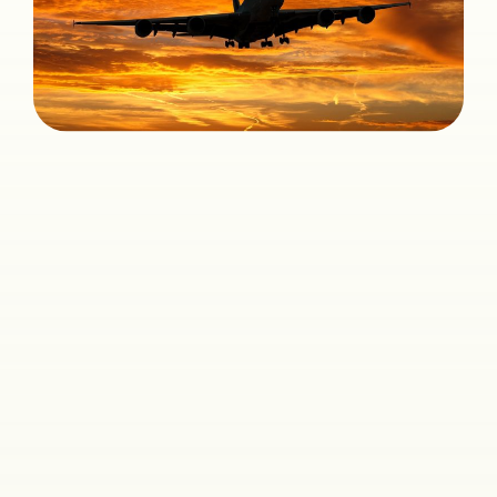
בואו
נעשה
את
זה
פשוט,
מה
זה
בעצם
אומר?
ביטוח
נסיעות
לחו"ל
מוודא
שתתרכזו
בלהנות.
הוא
מבטיח
החזר