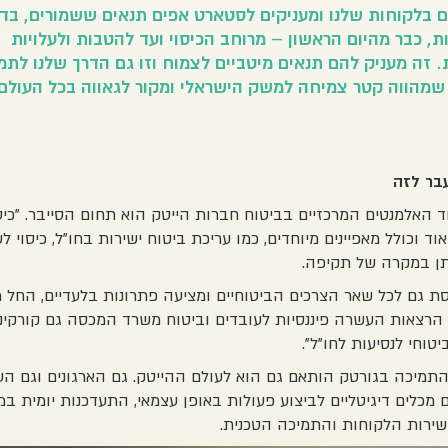
ם בלקוחות שלנו ומעניקים לסטארט אפים תנאים ששמורים, בדר
ת, כבר מהיום הראשון – מרוחב הכיסוי ועד להטבות ולעלויות
 זה מעניק להם תנאים מיטביים לצמוח וזו גם הדרך שלנו לתמ
שמהווה קטר צמיחה למשק הישראלי ומקור לגאווה בכל העולם
עבר לזה
ד האלמנטים המרכזיים בביטוח חברות הייטק הוא תחום הסייבר. "כיס
ד וכולל מאפיינים מיוחדים, כמו עריכת ביטוח ישירות בחו"ל, כיסוי לש
תן במקרה של תקיפה.
ת גם לכל שאר הצרכים הביטוחיים ומציעה פתרונות בלעדיים, החל מ
ל הרצאות העשרה פיננסיות לעובדים וביטוח משרד המכסה גם קורקינ
יטוחי לנסיעות לחו"ל".
תמיכה בגורטק הותאם גם הוא לעולם ההייטק. גם הארגונים וגם הע
 מכלים דיגיטליים לביצוע פעולות באופן עצמאי, התעדכנות יומית במי
שירות הלקוחות והתמיכה הטכנית.