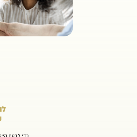
לה
נ
כדי לבטח הייטק