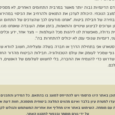
 הדינמיות גבוה יותר מאשר במרבית התחומים האחרים, לא מספיק ל
מצב הנוכחי. היכולת לעדכן את התנאים ולהרחיב את הכיסוי במהירות
חירה של חבילת ביטוח. "אנחנו מודעים לכך שהצרכים של התחום ו
 וערוכים לביצוע שינויים והתאמות, בזמן אמת. העובדה שאנחנו מגובי
 גדולה, מאפשרת לנו ליהנות מכל העולמות – מצד אחד, ידע וכלים 
י, דינמיות שגופי ענק לא יכולים להתחרות בה".
 סטארט אפ בתחילת הדרך או חברה בשלה ומצליחה, חשוב לוודא ש
גוף שמכיר לעומק את עולם הטכנולוגיה. חבילות הביטוח מהדור החד
דרוש כדי להצמיח את החברה, בלי לחשוש לשלומם של האנשים, הנ
כם.
וכן באתר הינו פרסומי ויש להתייחס למוצג בו בהתאם. כל המידע והתכנים 
דו למטרת עיון בלבד ואינם מהווים המלצה ביטוחית מוסמכת, חוות דעת א
 עם מומחה. השימוש באתר אינו מחליף את אחריות המשתמש והגולש לקב
על ידי גורם מוסמך ובכפוף לתקנון האתר.